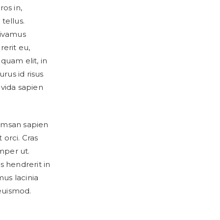
ros in,
tellus.
Vivamus
erit eu,
 quam elit, in
rus id risus
vida sapien
cumsan sapien
 orci. Cras
mper ut.
s hendrerit in
mus lacinia
euismod.