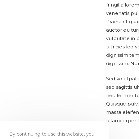
fringilla lore
venenatis pulv
Praesent quam
auctor eu tur
vulputate in o
ultricies leo
dignissim tem
dignissim. Nun
Sed volutpat 
sed sagittis u
nec fermentum
Quisque pulvin
massa eleifen
ullamcorper 
By continuing to use this website, you