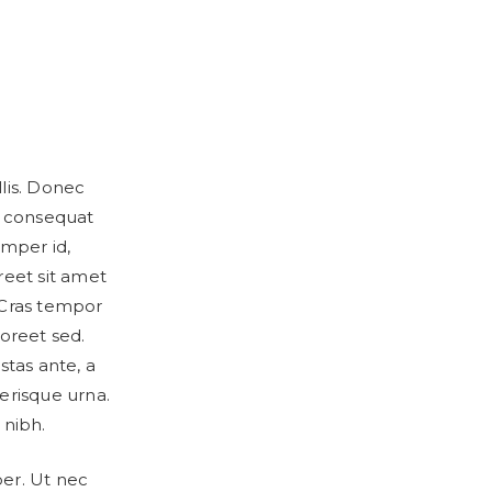
llis. Donec
 consequat
emper id,
reet sit amet
 Cras tempor
aoreet sed.
estas ante, a
erisque urna.
 nibh.
per. Ut nec