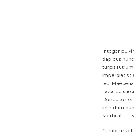
Integer pulvi
dapibus nunc
turpis rutrum
imperdiet sit
leo. Maecenas
lacus eu susc
Donec tortor o
interdum nun
Morbi at leo v
Curabitur vel