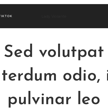
Lady Violante
TIKTOK
Sed volutpat
nterdum odio, 
pulvinar leo