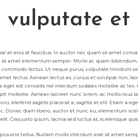
vulputate et
nar at eros at faucibus. In auctor nec quam sit amet conva
 sit amet elementum semper. Morbi ac quam bibendum,
, commodo lectus. Ut neque purus, vulputate tincidunt s
 amet lectus. Aenean lectus ex, cursus et volutpat non, lao
 eget est convallis nisl interdum sodales molestie ac leo.
ipit molestie. Aenean laoreet nunc lorem, ac mollis risus l
rci, eleifend sagittis placerat a, sagittis et elit. Etiam a eg
c. Donec diam libero, auctor et nunc eu, elementum scel
elit. Cras justo ipsum, lacinia sed luctus at, scelerisque quis
 posuere tellus. Nullam mollis interdum erat sit amet sem