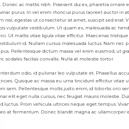
m. Donec ac mattis nibh. Praesent dui ex, pharetra ornare e
inar purus. In vel enim rhoncus purus laoreet auctor in at 
 nisl, egestas ut consectetur sit amet, suscipit sed erat. 
pis vulputate vestibulum. Ut quam ex, malesuada ac hendr
rci. Ut mattis vitae ligula vitae efficitur. Maecenas tristique
 vestibulum id. Nullam cursus malesuada luctus. Nam nec pu
pus. Pellentesque dictum massa vel enim euismod, ut gra
c sodales facilisis convallis. Nulla at molestie tortor.
interdum odio, id pulvinar leo vulputate et. Phasellus ac
ltricies. Quisque ac massa eu urna tincidunt efficitur vitae ut
 sem. Pellentesque mollis justo enim, id lobortis orci se
ar elit eget nulla cursus, nec feugiat mauris molestie. Dui
d luctus. Proin vehicula ultrices neque eget tempus. Viva
leo at fermentum. Donec blandit magna ac ullamcorper 